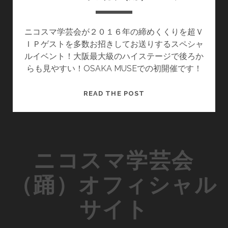
ニコスマ学芸会が２０１６年の締めくくりを超Ｖ
ＩＰゲストを多数お招きしてお送りするスペシャ
ルイベント！大阪最大級のハイステージで後ろか
らも見やすい！OSAKA MUSEでの初開催です！
ニ
READ THE POST
コ
ス
マ
学
ニコスマ学芸会
芸
会
（踊）オフィシャル
（
踊
サイト
）
V
O