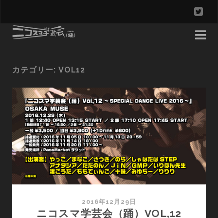
t
w
i
t
カテゴリー: VOL12
t
e
r
2016年12月29日
ニコスマ学芸会（踊）VOL,12