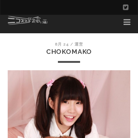
t
w
i
t
8月 24 /
運営
CHOKOMAKO
t
e
r