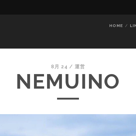
HOME
LI
8月 24 /
運営
NEMUINO