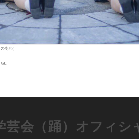
×のあわ）
AGE
学芸会（踊）オフィシ