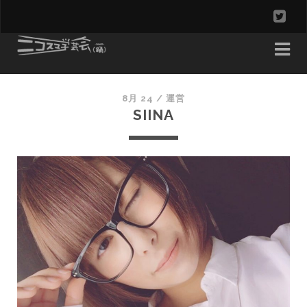
t
w
i
t
8月 24 /
運営
SIINA
t
e
r