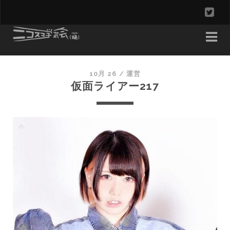
t
w
i
t
10月 26 /
運営
仮面ライアー217
t
e
r